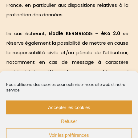
France, en particulier aux dispositions relatives à la
protection des données.
Le cas échéant,
Elodie KERGRESSE – éKo 2.0
se
réserve également la possibilité de mettre en cause
la responsabilité civile et/ou pénale de l’utilisateur,
notamment en cas de message à caractère
raciste, injurieux, diffamant, ou pornographique, quel
que soit le support utilisé (texte, photographie …).
Nous utilisons des cookies pour optimiser notre site web et notre
service.
CNIL et gestion des
Accepter les cookies
données personnelles
Refuser
Conformément aux dispositions de
la loi 78-17 du 6
Voir les préférences